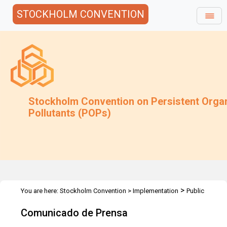
STOCKHOLM CONVENTION
Stockholm Convention on Persistent Orga
Pollutants (POPs)
>
You are here:
Stockholm Convention
>
Implementation
Public
>
>
Awareness
Press Releases
Colombia - Ginebra 20 Enero 2009
Comunicado de Prensa