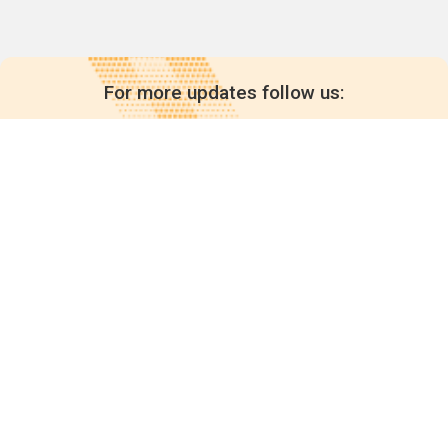
For more updates follow us:
Quick links
POPs chemicals
12th meeting of the
Conference Of the Parties
20th meeting of the POPs
Review Commitee