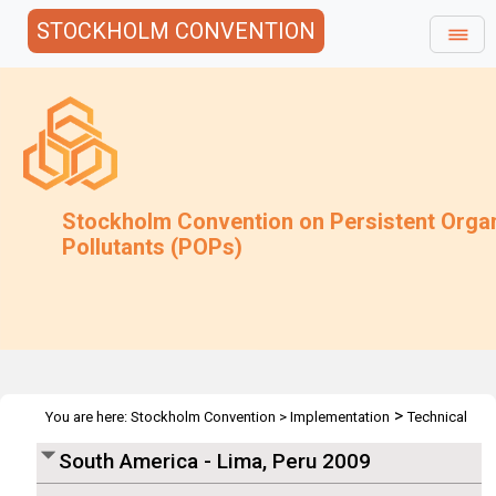
STOCKHOLM CONVENTION
Stockholm Convention on Persistent Orga
Pollutants (POPs)
>
You are here:
Stockholm Convention
>
Implementation
Technical
>
>
>
Assistance
Workshops
Workshops
Latin America & the
South America - Lima, Peru 2009
>
Caribbean
Lima 2009